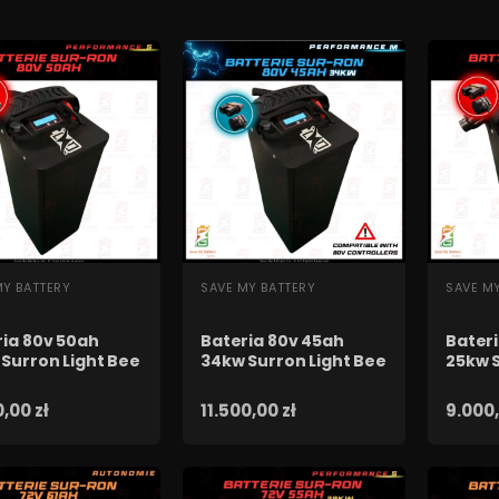
YBKI PODGLĄD
SZYBKI PODGLĄD
SZY
MY BATTERY
SAVE MY BATTERY
SAVE M
ria 80v 50ah
Bateria 80v 45ah
Bater
Surron Light Bee
34kw Surron Light Bee
25kw S
,00 zł
11.500,00 zł
9.000,