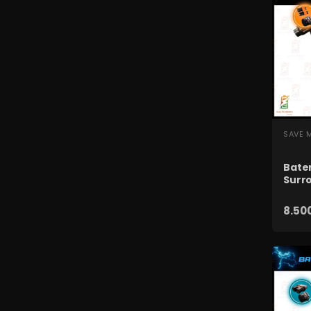
SZ
SAVE 
Bater
Surro
8.500