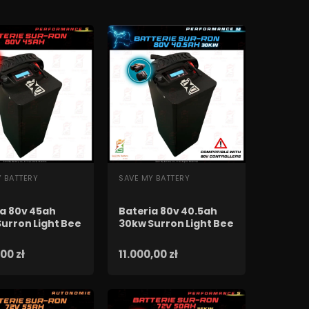
BKI PODGLĄD
SZYBKI PODGLĄD
Y BATTERY
SAVE MY BATTERY
ia 80v 45ah
Bateria 80v 40.5ah
urron Light Bee
30kw Surron Light Bee
00 zł
11.000,00 zł