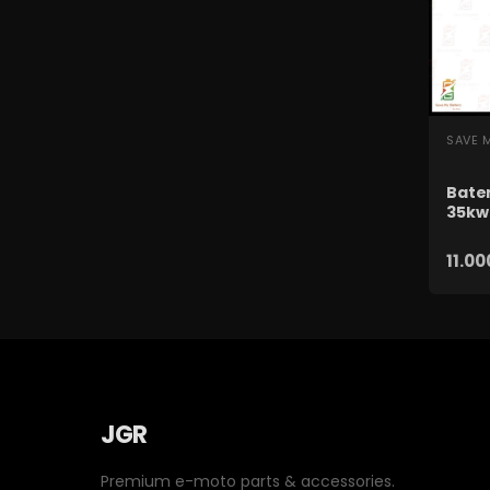
SZ
SAVE 
Bater
35kw 
11.00
JGR
Premium e-moto parts & accessories.