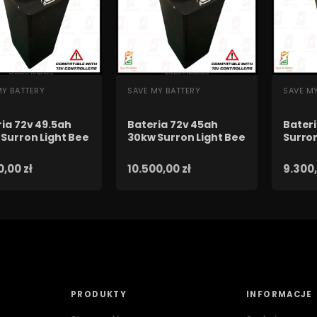
YBKI PODGLĄD
SZYBKI PODGLĄD
SZY
MY BATTERY
SAVE MY BATTERY
SAVE M
ia 72v 49.5ah
Bateria 72v 45ah
Bater
Surron Light Bee
30kw Surron Light Bee
Surron
0,00 zł
10.500,00 zł
9.300,
PRODUKTY
INFORMACJE