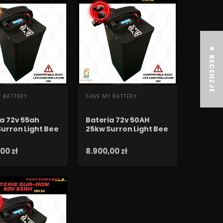
★ RECENZJE
BKI PODGLĄD
SZYBKI PODGLĄD
Y BATTERY
SAVE MY BATTERY
a 72v 55ah
Bateria 72v 50AH
urron Light Bee
25kw Surron Light Bee
00 zł
8.900,00 zł