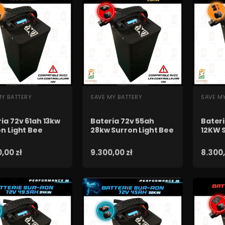
YBKI PODGLĄD
SZYBKI PODGLĄD
SZY
MY BATTERY
SAVE MY BATTERY
SAVE M
ia 72v 61ah 13kw
Bateria 72v 55ah
Bateri
n Light Bee
28kw Surron Light Bee
12KW S
,00 zł
9.300,00 zł
8.300,