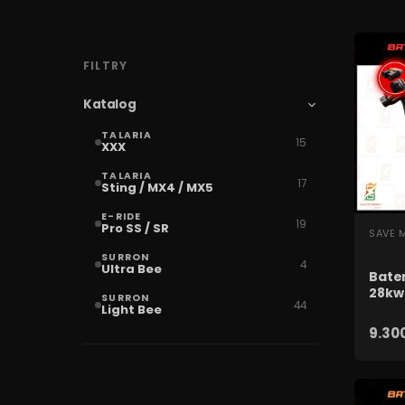
FILTRY
Katalog
TALARIA
15
XXX
TALARIA
17
Sting / MX4 / MX5
E-RIDE
19
Pro SS / SR
SZ
SAVE 
SURRON
4
Ultra Bee
Bate
28kw 
SURRON
44
Light Bee
9.300