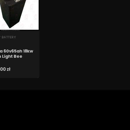
BKI PODGLĄD
Y BATTERY
ia 60v65ah 18kw
 Light Bee
00 zł