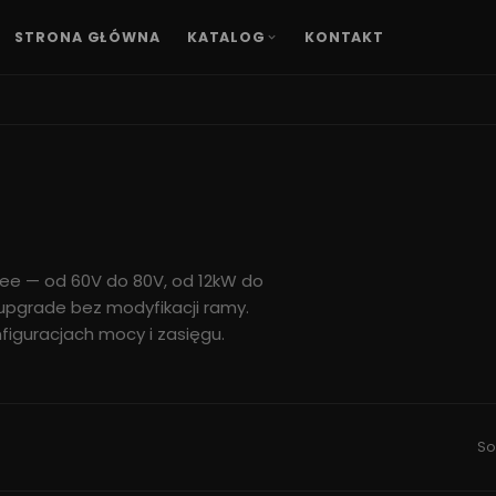
STRONA GŁÓWNA
KATALOG
KONTAKT
Bee — od 60V do 80V, od 12kW do
upgrade bez modyfikacji ramy.
figuracjach mocy i zasięgu.
So