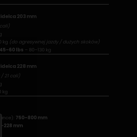
widelca 203 mm
cali)
g
0 kg
(do agresywnej jazdy / dużych skoków)
45–60 lbs
– 80–130 kg
widelca 228 mm
/ 21 cali)
g
0 kg
tance):
750–800 mm
3–228 mm
m