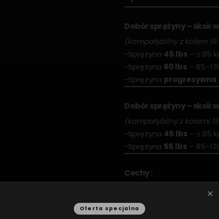
Dobór sprężyny – skok 
(kompatybilny z kołem 19 
-Sprężyna
45 lbs
– ≤ 85 k
-Sprężyna
60 lbs
– 85–13
-Sprężyna
progresywna 
Dobór sprężyny – skok 
(kompatybilny z kołami 19 
-Sprężyna
45 lbs
– ≤ 85 k
-Sprężyna
55 lbs
– 85–12
Cechy :
-Rozstaw osi (Center Dis
-Skok głównego tłoka:
20
Oferta specjalna
-Średnica goleni:
∅37 m