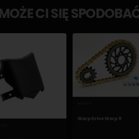
MOŻE CI SIĘ SPODOBA
SZYBKI PODGLĄD
WARP 9
Warp Drive Warp 9
SZYBKI PODGLĄD
UTZ