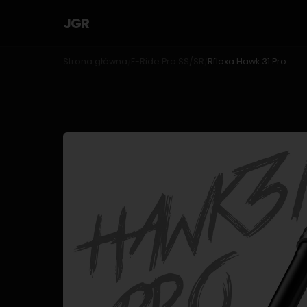
JGR
Strona główna
E-Ride Pro SS/SR
Rfloxa Hawk 31 Pro
/
/