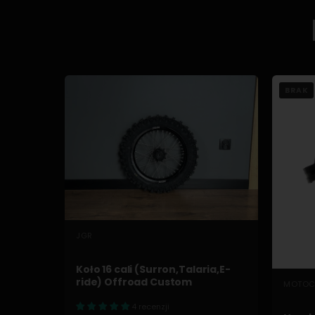
BRAK
SZYBKI PODGLĄD
JGR
Koło 16 cali (Surron,Talaria,E-
ride) Offroad Custom
MOTOC
4 recenzji