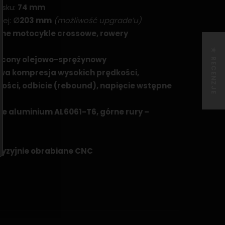
isku:
74 mm
wej:
∅203 mm
(możliwość upgrade’u)
zne motocykle crossowe, rowery
★ RECENZJE
cony olejowo-sprężynowy
wa kompresja wysokich prędkości,
ości, odbicie (rebound), napięcie wstępne
ute aluminium AL6061-T6, górne rury –
cyzyjnie obrabiane CNC