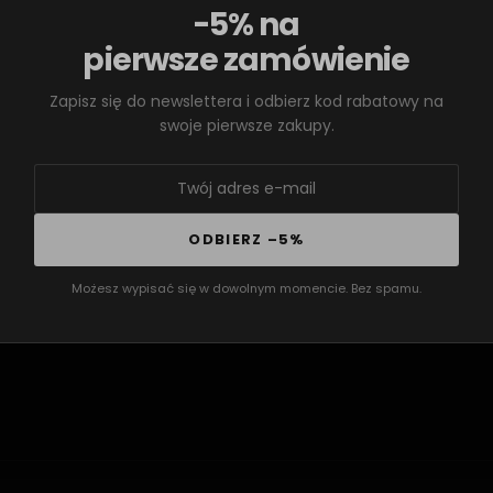
-5% na
-Rozstaw mocowania zac
-Rozmiar tarczy hamulco
pierwsze zamówienie
-Zastosowanie:
elektryc
Zapisz się do newslettera i odbierz kod rabatowy na
downhillowe
swoje pierwsze zakupy.
-System tłumienia:
odwró
-Regulacje:
wielostopnio
kompresja niskich prędk
sprężyny
ODBIERZ –5%
-Materiał:
dolne lagi – k
aluminium AL7075-T6
Możesz wypisać się w dowolnym momencie. Bez spamu.
-Drut sprężyny:
55CRSI
-Półki (Triple Clamp):
pre