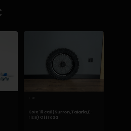
Ć
SZYBKI PODGLĄD
JGR
Koło 16 cali (Surron,Talaria,E-
ride) Offroad