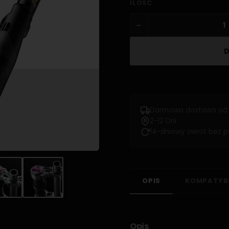
ILOŚĆ
−
Darmowa dostawa od 
2-12 Dni
14-dniowy zwrot bez p
OPIS
KOMPATYB
Opis