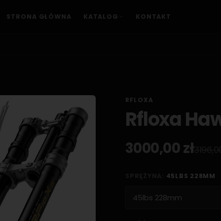
STRONA GŁÓWNA
KATALOG
KONTAKT
RFLOXA
Rfloxa Haw
3000,00 zł
3196,0
SPRĘŻYNA:
45LBS 228MM