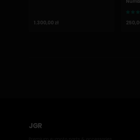
Numbe
1.300,00 zł
250,0
JGR
Premium e-moto parts & accessories.